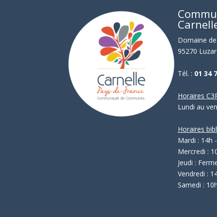
Commu
Carnell
Domaine de 
95270 Luzar
Tél. :
01 34 
Horaires C3P
Lundi au ve
Horaires bib
Mardi : 14h 
Mercredi : 1
Jeudi : Ferm
Vendredi : 1
Samedi : 10h