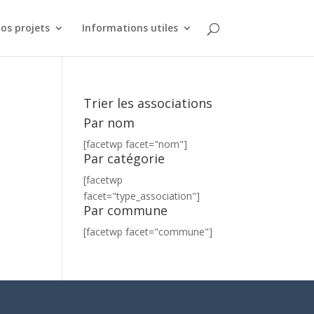
os projets
Informations utiles
Trier les associations
Par nom
[facetwp facet="nom"]
Par catégorie
l
[facetwp
facet="type_association"]
Par commune
[facetwp facet="commune"]