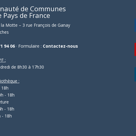
nauté de Communes
e Pays de France
la Motte – 3 rue François de Ganay
ches
71 94 06
· Formulaire :
Contactez-nous
F :
ndredi de 8h30 à 17h30
liothèque :
- 18h
0h - 18h
eture
4h - 18h
 - 18h