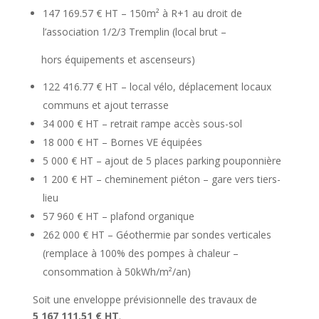
147 169.57 € HT – 150m² à R+1 au droit de
l’association 1/2/3 Tremplin (local brut –
hors équipements et ascenseurs)
122 416.77 € HT – local vélo, déplacement locaux
communs et ajout terrasse
34 000 € HT – retrait rampe accès sous-sol
18 000 € HT – Bornes VE équipées
5 000 € HT – ajout de 5 places parking pouponnière
1 200 € HT – cheminement piéton – gare vers tiers-
lieu
57 960 € HT – plafond organique
262 000 € HT – Géothermie par sondes verticales
(remplace à 100% des pompes à chaleur –
consommation à 50kWh/m²/an)
Soit une enveloppe prévisionnelle des travaux de
5 167 111.51 € HT
.