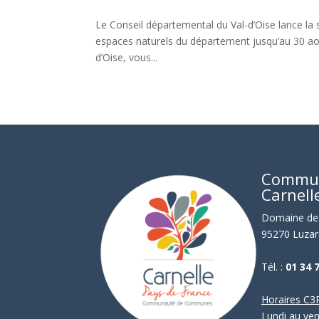
Le Conseil départemental du Val-d’Oise lance la 
espaces naturels du département jusqu’au 30 août
d’Oise, vous...
Commu
Carnell
Domaine de 
95270 Luzar
Tél. :
01 34 
Horaires C3P
Lundi au ve