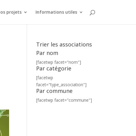
os projets
Informations utiles
Trier les associations
Par nom
[facetwp facet="nom"]
Par catégorie
[facetwp
facet="type_association"]
Par commune
[facetwp facet="commune"]