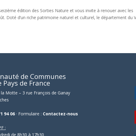
seizième édition des Sorties Nature et vous invite à renouer avec les
. Doté d’un riche patrimoine naturel et culturel, le département du V
nauté de Communes
e Pays de France
la Motte – 3 rue François de Ganay
ches
71 94 06
· Formulaire :
Contactez-nous
F :
ndredi de 8h30 à 17h30