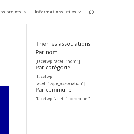
os projets
Informations utiles
Trier les associations
Par nom
[facetwp facet="nom"]
Par catégorie
[facetwp
facet="type_association"]
Par commune
[facetwp facet="commune"]