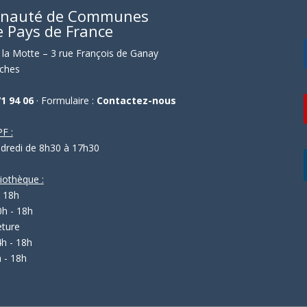
nauté de Communes
e Pays de France
la Motte – 3 rue François de Ganay
ches
71 94 06
· Formulaire :
Contactez-nous
F :
ndredi de 8h30 à 17h30
liothèque :
- 18h
0h - 18h
eture
4h - 18h
 - 18h