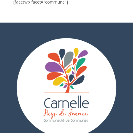
[facetwp facet="commune"]