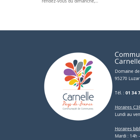
rendez-vous du dimanche,...
Commu
Carnell
Domaine de 
95270 Luzar
Tél. :
01 34 
Horaires C3P
Lundi au ve
Horaires bib
Mardi : 14h 