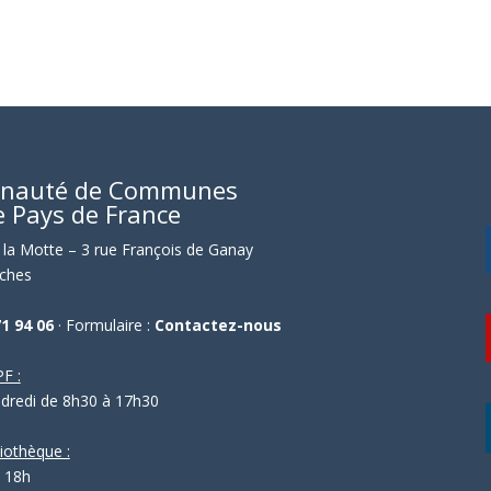
nauté de Communes
e Pays de France
la Motte – 3 rue François de Ganay
ches
71 94 06
· Formulaire :
Contactez-nous
F :
ndredi de 8h30 à 17h30
liothèque :
- 18h