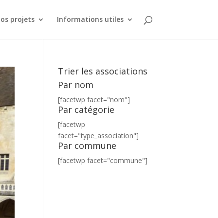
os projets
Informations utiles
Trier les associations
Par nom
[facetwp facet="nom"]
Par catégorie
[facetwp
facet="type_association"]
Par commune
[facetwp facet="commune"]