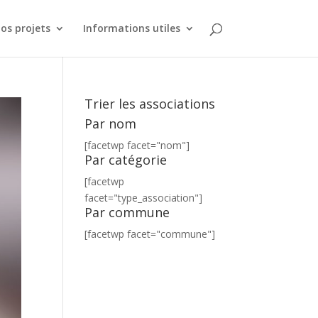
os projets
Informations utiles
Trier les associations
Par nom
[facetwp facet="nom"]
Par catégorie
[facetwp
facet="type_association"]
Par commune
[facetwp facet="commune"]