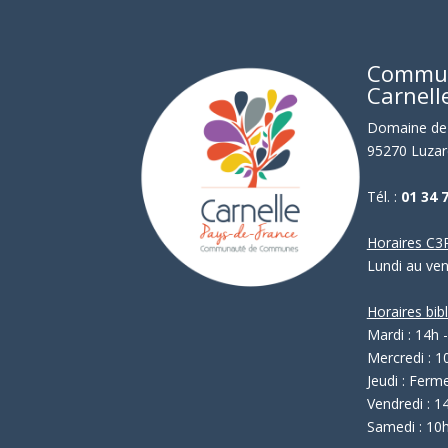
Commu
Carnell
Domaine de 
95270 Luzar
Tél. :
01 34 
Horaires C3P
Lundi au ve
Horaires bib
Mardi : 14h 
Mercredi : 1
Jeudi : Ferm
Vendredi : 1
Samedi : 10h