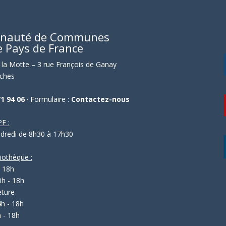
nauté de Communes
e Pays de France
la Motte – 3 rue François de Ganay
ches
71 94 06
· Formulaire :
Contactez-nous
F :
ndredi de 8h30 à 17h30
liothèque :
- 18h
0h - 18h
eture
4h - 18h
 - 18h