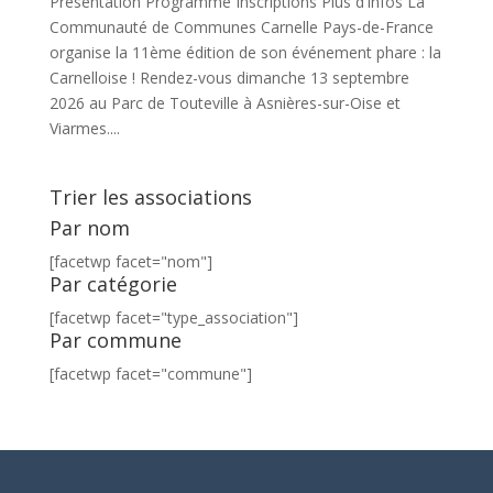
Présentation Programme Inscriptions Plus d'infos La
Communauté de Communes Carnelle Pays-de-France
organise la 11ème édition de son événement phare : la
Carnelloise ! Rendez-vous dimanche 13 septembre
2026 au Parc de Touteville à Asnières-sur-Oise et
Viarmes....
Trier les associations
Par nom
[facetwp facet="nom"]
Par catégorie
[facetwp facet="type_association"]
Par commune
[facetwp facet="commune"]