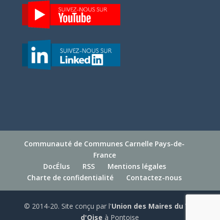
Communauté de Communes Carnelle Pays-de-
France
DocÉlus
RSS
Mentions légales
Charte de confidentialité
Contactez-nous
© 2014-20. Site conçu par l'
Union des Maires du Val
d'Oise
à Pontoise