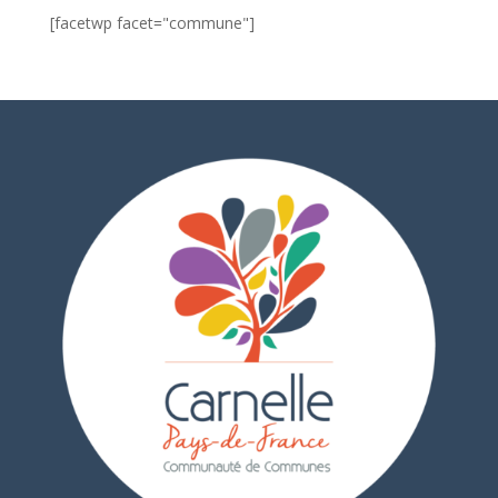
[facetwp facet="commune"]