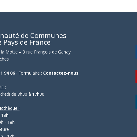
nauté de Communes
e Pays de France
la Motte – 3 rue François de Ganay
ches
71 94 06
· Formulaire :
Contactez-nous
F :
ndredi de 8h30 à 17h30
liothèque :
- 18h
0h - 18h
eture
4h - 18h