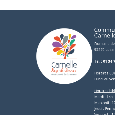
Commu
Carnell
Domaine de 
95270 Luzar
Tél. :
01 34 
Horaires C3P
Lundi au ve
Horaires bib
Mardi : 14h 
Mercredi : 1
Jeudi : Ferm
Vendredi : 1