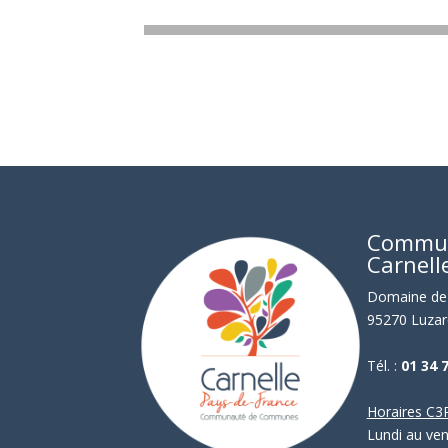
Commu
Carnell
Domaine de 
95270 Luzar
Tél. :
01 34 
Horaires C3P
Lundi au ve