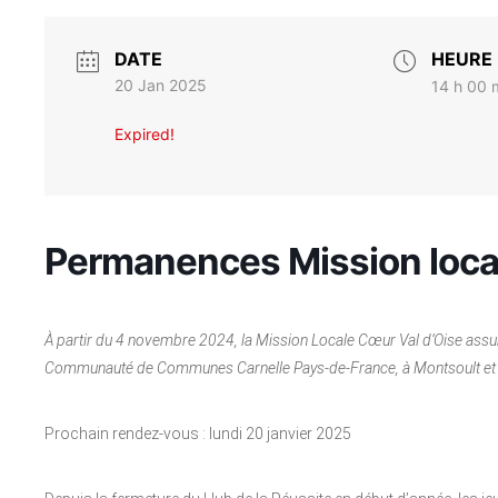
DATE
HEURE
20 Jan 2025
14 h 00 m
Expired!
Permanences Mission loca
À partir du 4 novembre 2024, la Mission Locale Cœur Val d’Oise assu
Communauté de Communes Carnelle Pays-de-France, à Montsoult et 
Prochain rendez-vous : lundi 20 janvier 2025