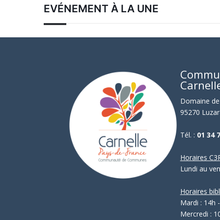
EVÉNEMENT À LA UNE
Commu
Carnell
Domaine de 
95270 Luzar
Tél. :
01 34 
Horaires C3P
Lundi au ve
Horaires bib
Mardi : 14h 
Mercredi : 1