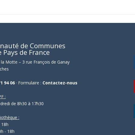
nauté de Communes
e Pays de France
la Motte – 3 rue François de Ganay
ches
71 94 06
· Formulaire :
Contactez-nous
F :
ndredi de 8h30 à 17h30
liothèque :
- 18h
0h - 18h