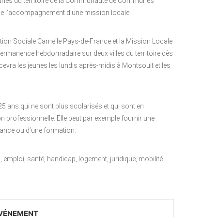
 jeunes du territoire de la Communauté de Communes
de l’accompagnement d’une mission locale.
tion Sociale Carnelle Pays-de-France et la Mission Locale
permanence hebdomadaire sur deux villes du territoire dès
vra les jeunes les lundis après-midis à Montsoult et les
5 ans qui ne sont plus scolarisés et qui sont en
ion professionnelle. Elle peut par exemple fournir une
nance ou d’une formation.
 emploi, santé, handicap, logement, juridique, mobilité…
ÉVÉNEMENT