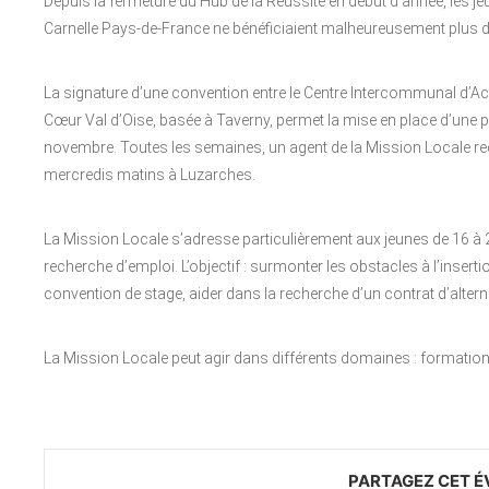
Depuis la fermeture du Hub de la Réussite en début d’année, les
Carnelle Pays-de-France ne bénéficiaient malheureusement plus 
La signature d’une convention entre le Centre Intercommunal d’Ac
Cœur Val d’Oise, basée à Taverny, permet la mise en place d’une 
novembre. Toutes les semaines, un agent de la Mission Locale rece
mercredis matins à Luzarches.
La Mission Locale s’adresse particulièrement aux jeunes de 16 à 2
recherche d’emploi. L’objectif : surmonter les obstacles à l’insert
convention de stage, aider dans la recherche d’un contrat d’alter
La Mission Locale peut agir dans différents domaines : formation,
PARTAGEZ CET 