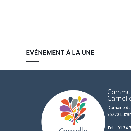
EVÉNEMENT À LA UNE
Commu
Carnell
Domaine de 
95270 Luzar
Tél. :
01 34 