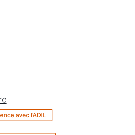
re
nce avec l’ADIL
s