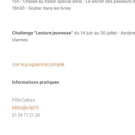
15h : Chasse au trésor spécial ados :
Le secret des passeurs d’
16h30 : Goûter dans les livres
Challenge “Lecture jeunesse“
du 14 juin au 30 juillet ·
Asnière
Viarmes
Voir le programme complet
Informations pratiques
Pôle Culture
biblio@c3pf.fr
01 34 71 21 20