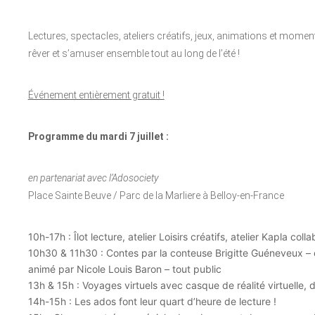
Lectures, spectacles, ateliers créatifs, jeux, animations et momen
rêver et s’amuser ensemble tout au long de l’été !
Événement entièrement gratuit !
Programme du mardi 7 juillet :
en partenariat avec l’Adosociety
Place Sainte Beuve / Parc de la Marliere à Belloy-en-France
10h-17h : Îlot lecture, atelier Loisirs créatifs, atelier Kapla col
10h30 & 11h30 : Contes par la conteuse Brigitte Guéneveux – e
animé par Nicole Louis Baron – tout public
13h & 15h : Voyages virtuels avec casque de réalité virtuelle, 
14h-15h : Les ados font leur quart d’heure de lecture !