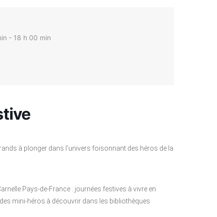
in - 18 h 00 min
stive
t grands à plonger dans l’univers foisonnant des héros de la
e Carnelle Pays-de-France : journées festives à vivre en
e des mini-héros à découvrir dans les bibliothèques