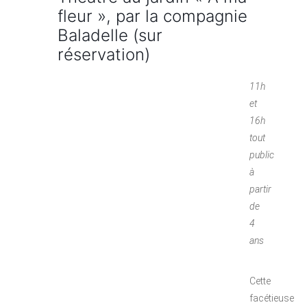
fleur », par la compagnie
Baladelle (sur
réservation)
11h
et
16h
tout
public
à
partir
de
4
ans
Cette
facétieuse