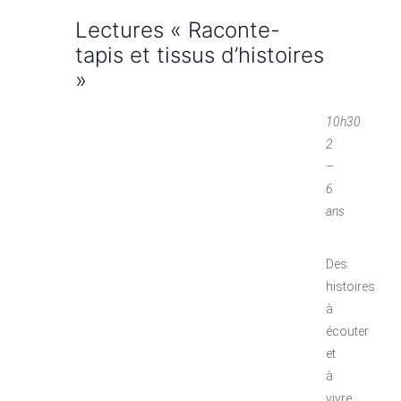
Lectures « Raconte-
tapis et tissus d’histoires
»
10h30
2
–
6
ans
Des
histoires
à
écouter
et
à
vivre