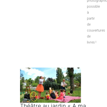
photographi
possible
à
partir
de
couvertures
de
livres !
Théâtre au jardin « A ma