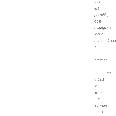
tout
est
possible,
c’est
magique ! »
Mario
Ramos.
Dess
à
continuer,
création
de
pancartes
« Chut,
je
lis ! »…
des
activités
sous