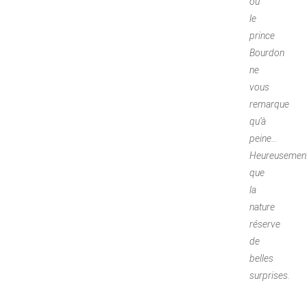
où
le
prince
Bourdon
ne
vous
remarque
qu’à
peine…
Heureusemen
que
la
nature
réserve
de
belles
surprises.