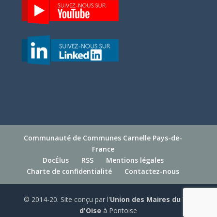
Communauté de Communes Carnelle Pays-de-
France
DocÉlus
RSS
Mentions légales
Charte de confidentialité
Contactez-nous
© 2014-20. Site conçu par l'
Union des Maires du Val
d'Oise
à Pontoise