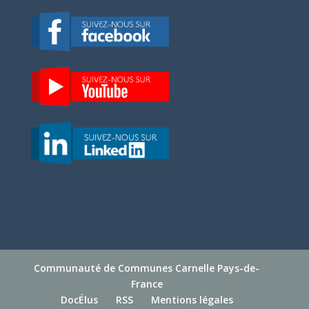
Communauté de Communes Carnelle Pays-de-
France
DocÉlus
RSS
Mentions légales