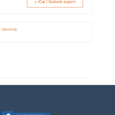
+ iCal / Outlook export
 terminé.