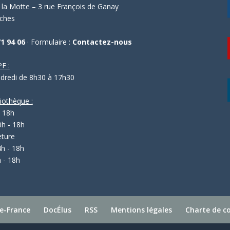
la Motte – 3 rue François de Ganay
ches
71 94 06
· Formulaire :
Contactez-nous
F :
ndredi de 8h30 à 17h30
liothèque :
- 18h
0h - 18h
eture
4h - 18h
 - 18h
e-France
DocÉlus
RSS
Mentions légales
Charte de co