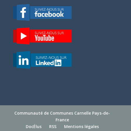
Communauté de Communes Carnelle Pays-de-
France
DocÉlus
RSS
Mentions légales