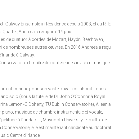
rtet, Galway Ensemble-in-Residence depuis 2003, et du RTE
 Quartet, Andreea a remporté 14 prix
ycles de quatuor à cordes de Mozart, Haydn, Beethoven,
i de nombreuses autres œuvres. En 2016 Andreea a reçu
d’Irlande à Galway.
 Conservatoire et maître de conférences invité en musique
t surtout connue pour son vaste travail collaboratif dans
ano solo (sous la tutelle de Dr. John O’Connor à Royal
na Lemoni-O’Doherty, TU Dublin Conservatoire), Aileen a
r piano, musique de chambre instrumentale et vocale,
titrice à Dundalk IT, Maynooth University, et maître de
onservatoire, elle est maintenant candidate au doctorat
sic Centre d’Irlande.