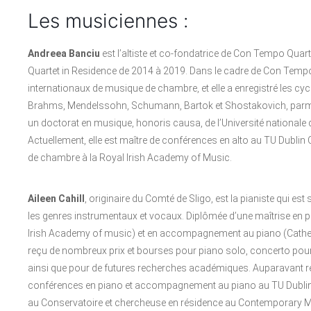
Les musiciennes :
Andreea Banciu
est l’altiste et co-fondatrice de Con Tempo Qua
Quartet in Residence de 2014 à 2019. Dans le cadre de Con Tempo
internationaux de musique de chambre, et elle a enregistré les c
Brahms, Mendelssohn, Schumann, Bartok et Shostakovich, parm
un doctorat en musique, honoris causa, de l’Université nationale 
Actuellement, elle est maître de conférences en alto au TU Dublin
de chambre à la Royal Irish Academy of Music.
Aileen Cahill
, originaire du Comté de Sligo, est la pianiste qui es
les genres instrumentaux et vocaux. Diplômée d’une maîtrise en pi
Irish Academy of music) et en accompagnement au piano (Catheri
reçu de nombreux prix et bourses pour piano solo, concerto pou
ainsi que pour de futures recherches académiques. Auparavant répé
conférences en piano et accompagnement au piano au TU Dublin C
au Conservatoire et chercheuse en résidence au Contemporary Mu