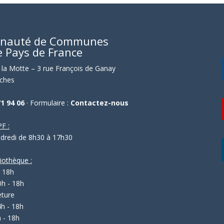
nauté de Communes
e Pays de France
la Motte – 3 rue François de Ganay
ches
71 94 06
· Formulaire :
Contactez-nous
F :
ndredi de 8h30 à 17h30
liothèque :
- 18h
0h - 18h
eture
4h - 18h
 - 18h