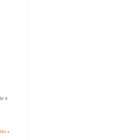
de 6
tes »