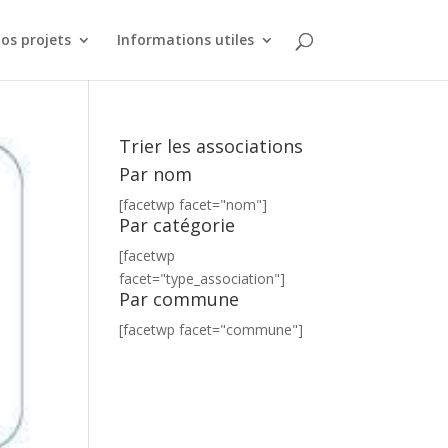
os projets
Informations utiles
Trier les associations
Par nom
[facetwp facet="nom"]
Par catégorie
[facetwp
facet="type_association"]
Par commune
[facetwp facet="commune"]