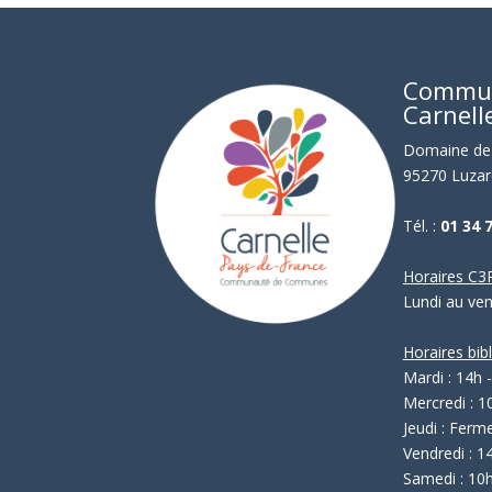
Commu
Carnell
Domaine de 
95270 Luzar
Tél. :
01 34 
Horaires C3P
Lundi au ve
Horaires bib
Mardi : 14h 
Mercredi : 1
Jeudi : Ferm
Vendredi : 1
Samedi : 10h