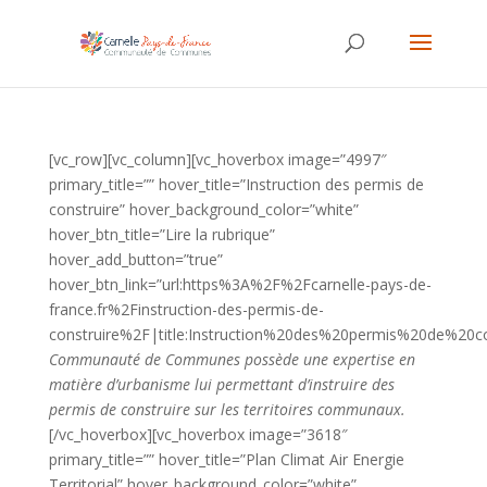
[vc_row][vc_column][vc_hoverbox image=”4997″
primary_title=”” hover_title=”Instruction des permis de
construire” hover_background_color=”white”
hover_btn_title=”Lire la rubrique”
hover_add_button=”true”
hover_btn_link=”url:https%3A%2F%2Fcarnelle-pays-de-
france.fr%2Finstruction-des-permis-de-
construire%2F|title:Instruction%20des%20permis%20de%20co
Communauté de Communes possède une expertise en
matière d’urbanisme lui permettant d’instruire des
permis de construire sur les territoires communaux.
[/vc_hoverbox][vc_hoverbox image=”3618″
primary_title=”” hover_title=”Plan Climat Air Energie
Territorial” hover_background_color=”white”