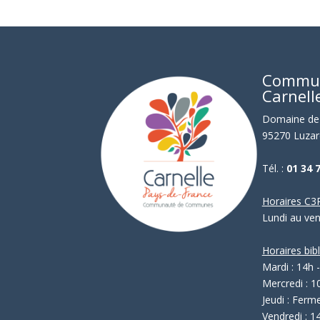
Commu
Carnell
Domaine de 
95270 Luzar
Tél. :
01 34 
Horaires C3P
Lundi au ve
Horaires bib
Mardi : 14h 
Mercredi : 1
Jeudi : Ferm
Vendredi : 1