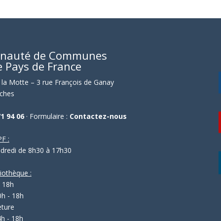
nauté de Communes
e Pays de France
la Motte – 3 rue François de Ganay
ches
71 94 06
· Formulaire :
Contactez-nous
F :
ndredi de 8h30 à 17h30
liothèque :
- 18h
0h - 18h
eture
4h - 18h