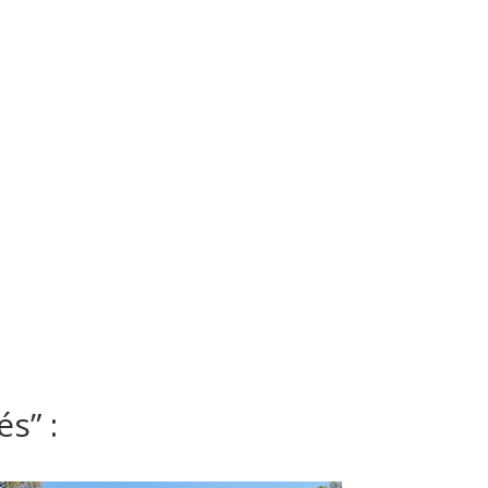
és” :