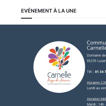
EVÉNEMENT À LA UNE
Commu
Carnell
Domaine de 
95270 Luzar
Tél. :
01 34 
Horaires C3P
Lundi au ve
Horaires bib
Mardi : 14h 