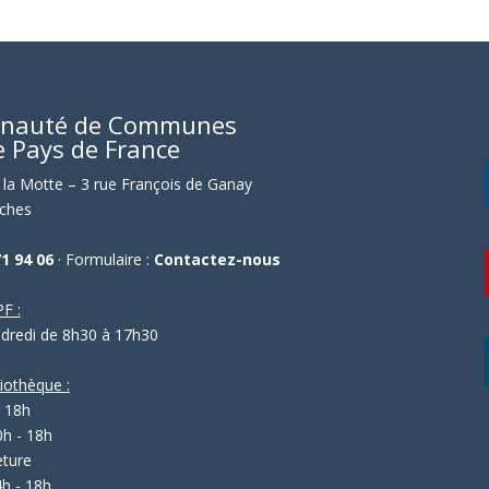
nauté de Communes
e Pays de France
la Motte – 3 rue François de Ganay
ches
71 94 06
· Formulaire :
Contactez-nous
F :
ndredi de 8h30 à 17h30
liothèque :
- 18h
0h - 18h
eture
4h - 18h