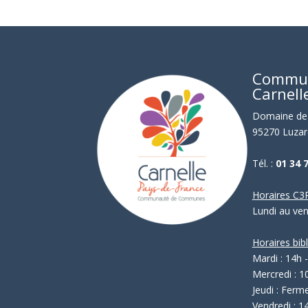
Commu
Carnell
Domaine de 
95270 Luzar
Tél. :
01 34 
Horaires C3P
Lundi au ve
Horaires bib
Mardi : 14h 
Mercredi : 1
Jeudi : Ferm
Vendredi : 1