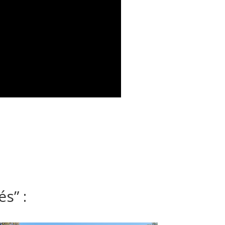
és” :