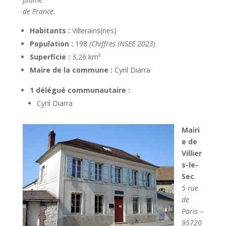
de France.
Habitants
:
Villerains(nes)
Population :
198
(Chiffres INSEE 2023)
Superficie :
3,26 km²
Maire de la commune :
Cyril Diarra
1 délégué communautaire :
Cyril Diarra
Mairi
e de
Villier
s-le-
Sec
5 rue
de
Paris –
95720