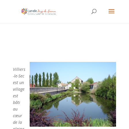
Villiers
-le-Sec
est un
village
est
bâti
au
cœur
de la
plaine