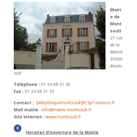
Mairi
e de
Mont
soult
21 rue
de la
Mairie
95560
Monts
oult
Téléphone :
01 34 08 31 30
Fax :
01 34 08 31 33
Contact :
bibliothequemontsoult@c3pf-services.fr
Mail mairie
:
info@mairie-montsoult.fr
Site internet :
www.montsoult.fr
Horaires d’ouverture de la Mairie