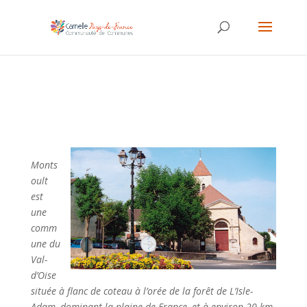
Monts
oult
est
une
comm
une du
Val-
d’Oise
située à flanc de coteau à l’orée de la forêt de L’Isle-
Adam, dominant la plaine de France, et à environ 20 km